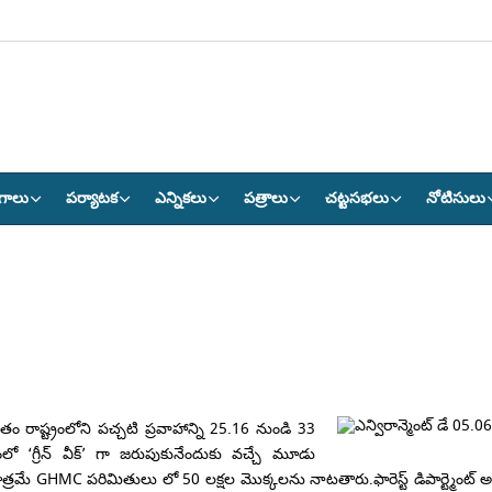
గాలు
పర్యాటక
ఎన్నికలు
పత్రాలు
చట్టసభలు
నోటిసులు
ం రాష్ట్రంలోని పచ్చటి ప్రవాహాన్ని 25.16 నుండి 33
లో ‘గ్రీన్ వీక్’ గా జరుపుకునేందుకు వచ్చే మూడు
ే GHMC పరిమితులు లో 50 లక్షల మొక్కలను నాటతారు.ఫారెస్ట్ డిపార్ట్మెంట్ అండ్