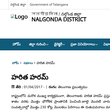
నల్గొండ జిల్లా
Government of Telangana
नलगोंडा जिला / నల్గొండ జిల్లా
NALGONDA DISTRICT
హోమ్
జిల్లా గురించి
డైరెక్టరీ
ప్రజా వినియోగాలు
విభా
హరిత హరమ్
హోమ్
పథకాలు
హరిత హరమ్
తేది :
01/04/2017 - |
రంగం:
తెలంగాణ ఫ్రబుత్వము
రాష్ట్రంలోని మరొక ముఖ్య కార్యక్రమంగా, తెలంగాణకు హరిత హరమ్ ప్రస్తుత
శాతం వరకు మొత్తం భౌగోళిక ప్రాంతానికి పెంచింది.జూలై మొదటి వారం
సంవత్సరాల్లో మొత్తం 230 కోట్ల మొలకలు పెరిగాయి.ఈ రుతుపవనాలు మాత్రమ