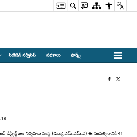
సిటిజెన్ సర్వీసెస్
పథకాలు
ఫార్మ్స్
 డిస్ట్రిక్ట్ జల నిర్వహణ సంస్థ (డబ్యు.ఎమ్.ఎమ్.ఎ) ఈ సంవత్సరానికి 41