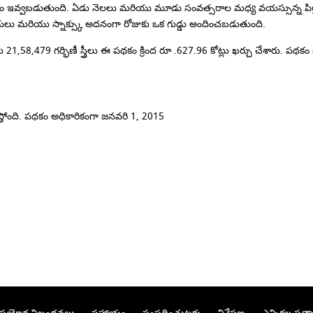
ం ఇవ్వబడుతుంది. ఏడు నెలలు మరియు మూడు సంవత్సరాల మధ్య వయస్సున్న పిల్లలు
లు మరియు స్నాక్స్కు అదనంగా రోజుకు ఒక గుడ్డు అందించబడుతుంది.
1,58,479 గర్భిణీ స్త్రీలు ఈ పథకం క్రింద రూ .627.96 కోట్లు ఖర్చు చేశారు. 
దిస్తోంది. పథకం అధికారికంగా జనవరి 1, 2015