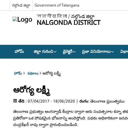
నల్గొండ జిల్లా
Government of Telangana
नलगोंडा जिला / నల్గొండ జిల్లా
NALGONDA DISTRICT
హోమ్
జిల్లా గురించి
డైరెక్టరీ
ప్రజా వినియోగాలు
విభా
ఆరోగ్య లక్ష్మీ
హోమ్
పథకాలు
ఆరోగ్య లక్ష్మీ
తేది :
07/04/2017 - 18/06/2020 |
రంగం:
తెలంగాణ ఫ్రబుత్వము
తెలంగాణ ప్రభుత్వం అంగన్వాడీ కేంద్రాల ద్వారా ఆరు సంవత్సరాల కన్నా తక్కు
ప్రతిరోజూ ఒక పోషకమైన భోజనాన్ని అందిస్తోంది. పథకం అధికారికంగా జనవర
చంద్రశేఖర్ రావు ద్వారా ప్రారంభించబడింది.