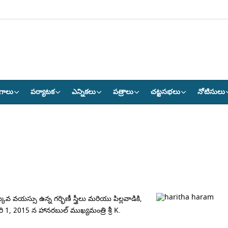
గాలు
పర్యాటక
ఎన్నికలు
పత్రాలు
చట్టసభలు
నోటిసులు
వ వయస్సు ఉన్న గర్భిణీ స్త్రీలు మరియు పిల్లవాడికి,
ి 1, 2015 న హానరబుల్ ముఖ్యమంత్రి శ్రీ K.