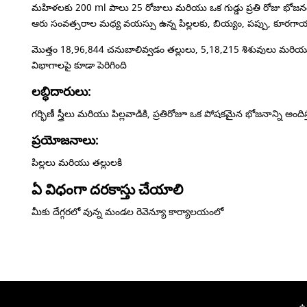
మహిళలకు 200 ml పాలు 25 రోజులు మరియు ఒక గుడ్డు ప్రతి రోజు భోజన
ఆరు సంవత్సరాల మధ్య వయస్సు ఉన్న పిల్లలకు, బియ్యం, పప్పు, కూరగాయ
మొత్తం 18,96,844 చనుబాలివ్వడం తల్లులు, 5,18,215 శిశువులు మరియు 2
విభాగాలపై కూడా పెరిగింది
లబ్ధిదారులు:
గర్భిణీ స్త్రీలు మరియు పిల్లవాడికి, ప్రతిరోజూ ఒక పోషకమైన భోజనాన్ని అం
ప్రయోజనాలు:
పిల్లలు మరియు తల్లులకి
ఏ విధంగా దరకాస్తు చేయాలి
మీకు దేగ్గరలో వున్న మండల రెవెన్యూ కార్యాలయంలో