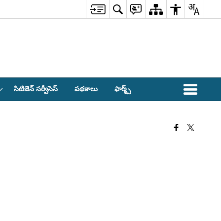
సిటిజెన్ సర్వీసెస్
పథకాలు
ఫార్మ్స్