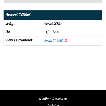
గణాంక నివేదిక
గణాంక నివేదిక
01/06/2018
చూడు (7 MB)
ఉపయోగ నిబంధనలు
సహాయం