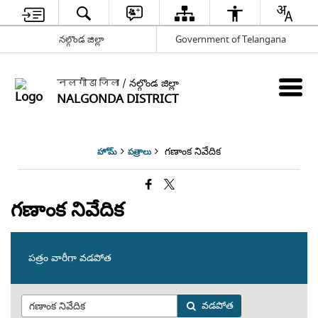
నల్గొండ జిల్లా
Government of Telangana
नलगोंडा जिला / నల్గొండ జిల్లా
NALGONDA DISTRICT
గణాంక నివేదిక
హోమ్
పత్రాలు
గణాంక నివేదిక
పత్రం వారీగా వడపోత
వడపోత