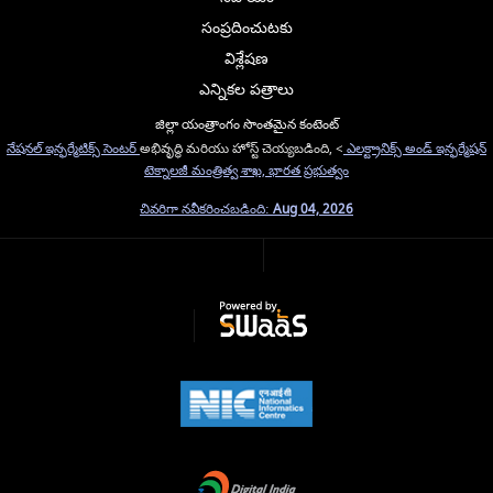
సంప్రదించుటకు
విశ్లేషణ
ఎన్నికల పత్రాలు
జిల్లా యంత్రాంగం సొంతమైన కంటెంట్
నేషనల్ ఇన్ఫర్మేటిక్స్ సెంటర్
అభివృద్ధి మరియు హోస్ట్ చెయ్యబడింది, <
ఎలక్ట్రానిక్స్ అండ్ ఇన్ఫర్మేషన్
టెక్నాలజీ మంత్రిత్వ శాఖ, భారత ప్రభుత్వం
చివరిగా నవీకరించబడింది:
Aug 04, 2026