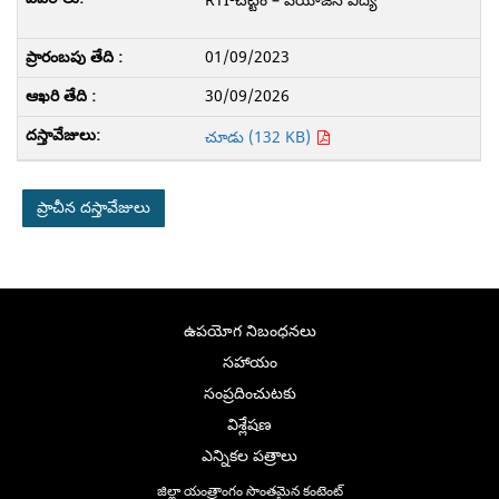
RTI-చట్టం – వయోజన విద్య
01/09/2023
30/09/2026
చూడు (132 KB)
ప్రాచీన దస్తావేజులు
ఉపయోగ నిబంధనలు
సహాయం
సంప్రదించుటకు
విశ్లేషణ
ఎన్నికల పత్రాలు
జిల్లా యంత్రాంగం సొంతమైన కంటెంట్