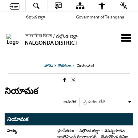
నల్గొండ జిల్లా
Government of Telangana
नलगोंडा जिला / నల్గొండ జిల్లా
NALGONDA DISTRICT
నియామక
హోమ్
నోటిసులు
నియామక
ఆమరిక:
నియామక
భూసేకరణ – నల్గొండ జిల్లా – శివన్నగూడెం
బ్యాలెన్సింగ్ రిజర్వాయర్ – దేవరకొండ డివిజ