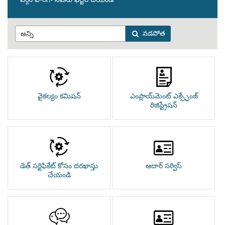
వడపోత
వైకల్యం కమిషన్
ఎంప్లాయ్‌మెంట్ ఎక్స్ఛేంజ్
రిజిస్ట్రేషన్
డెత్ సర్టిఫికేట్ కోసం దరఖాస్తు
ఆదార్ సర్విస్
చేయండి