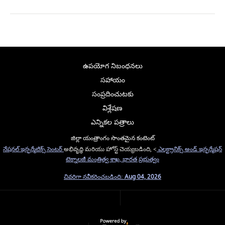
ఉపయోగ నిబంధనలు
సహాయం
సంప్రదించుటకు
విశ్లేషణ
ఎన్నికల పత్రాలు
జిల్లా యంత్రాంగం సొంతమైన కంటెంట్
నేషనల్ ఇన్ఫర్మేటిక్స్ సెంటర్
అభివృద్ధి మరియు హోస్ట్ చెయ్యబడింది, <
ఎలక్ట్రానిక్స్ అండ్ ఇన్ఫర్మేషన్
టెక్నాలజీ మంత్రిత్వ శాఖ, భారత ప్రభుత్వం
చివరిగా నవీకరించబడింది:
Aug 04, 2026