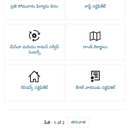
ప్రతి సోమవారం ఫిర్యాదు దినం
కాస్ట్ సర్టిఫికేట్
మేసేవా మరియు కామన్ సర్వీస్
లాండ్ రికార్డులు
సెంటర్స్
రెసిడన్స్ సర్టిఫికేట్
లీగల్ వారసుడు సర్టిఫికెట్
తరువాత
పేజీ - 1 of 2