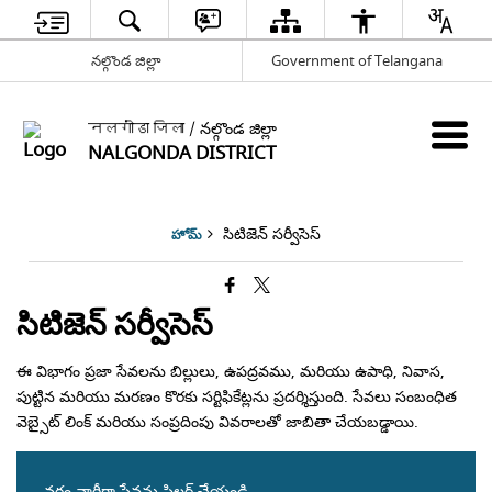
నల్గొండ జిల్లా
Government of Telangana
नलगोंडा जिला / నల్గొండ జిల్లా
NALGONDA DISTRICT
సిటిజెన్ సర్వీసెస్
హోమ్
సిటిజెన్ సర్వీసెస్
ఈ విభాగం ప్రజా సేవలను బిల్లులు, ఉపద్రవము, మరియు ఉపాధి, నివాస,
పుట్టిన మరియు మరణం కొరకు సర్టిఫికేట్లను ప్రదర్శిస్తుంది. సేవలు సంబంధిత
వెబ్సైట్ లింక్ మరియు సంప్రదింపు వివరాలతో జాబితా చేయబడ్డాయి.
వర్గం వారీగా సేవను ఫిల్టర్ చేయండి