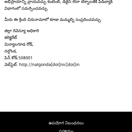
అభిప్రాయాన్ని వ్రాయవచ్చు కంటెంట్, డిజైన్ లేదా టెక్నాలజీకి ఫీడ్‌బ్యాక్
విభాగంలో సమర్పించవచ్చు.
మీరు ఈ క్రింది చిరునామాలో కూడా మమ్మల్ని సంప్రదించవచ్చు:
జిల్లా రెవెన్యూ అధికారి
కలెక్టరేట్
మిర్యాలగూడ రోడ్,
నల్గొండ,
పిన్ కోడ్:508001
వెబ్‌సైట్: http://nalgonda[dot]nic[dot]in
ఉపయోగ నిబంధనలు
సహాయం