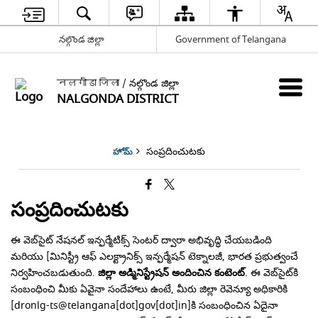
నల్గొండ జిల్లా
Government of Telangana
नलगोंडा जिला / నల్గొండ జిల్లా
NALGONDA DISTRICT
సంప్రదించుటకు
హోమ్
సంప్రదించుటకు
ఈ వెబ్‌సైట్ నేషనల్ ఇన్ఫర్మేటిక్స్ సెంటర్ ద్వారా అభివృద్ధి చేయబడింది
మరియు [మినిస్ట్రీ ఆఫ్ ఎలక్ట్రానిక్స్ ఇన్ఫర్మేషన్ టెక్నాలజీ, భారత ప్రభుత్వంచే
నిర్వహించబడుతుంది.
జిల్లా అడ్మినిస్ట్రేషన్ అందించిన కంటెంట్
. ఈ వెబ్‌సైట్‌కి
సంబంధించి మీకు ఏవైనా సందేహాలు ఉంటే, మీరు జిల్లా రెవెన్యూ అధికారికి
[dronlg-ts@telangana[dot]gov[dot]in]కి సంబంధించిన ఏదైనా