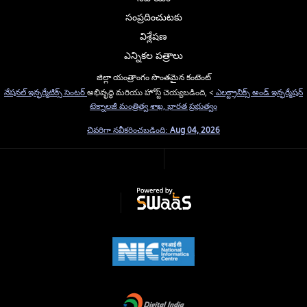
సంప్రదించుటకు
విశ్లేషణ
ఎన్నికల పత్రాలు
జిల్లా యంత్రాంగం సొంతమైన కంటెంట్
నేషనల్ ఇన్ఫర్మేటిక్స్ సెంటర్
అభివృద్ధి మరియు హోస్ట్ చెయ్యబడింది, <
ఎలక్ట్రానిక్స్ అండ్ ఇన్ఫర్మేషన్
టెక్నాలజీ మంత్రిత్వ శాఖ, భారత ప్రభుత్వం
చివరిగా నవీకరించబడింది:
Aug 04, 2026