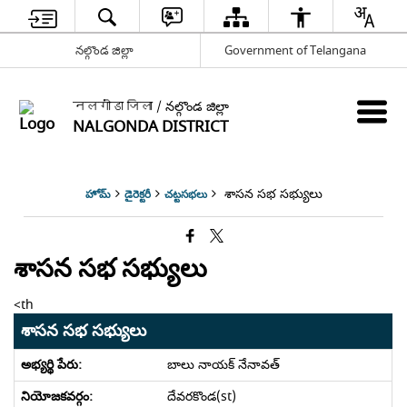
నల్గొండ జిల్లా
Government of Telangana
नलगोंडा जिला / నల్గొండ జిల్లా
NALGONDA DISTRICT
శాసన సభ సభ్యులు
హోమ్
డైరెక్టరీ
చట్టసభలు
శాసన సభ సభ్యులు
<th
శాసన సభ సభ్యులు
బాలు నాయక్ నేనావత్
దేవరకొండ(st)