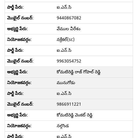
ఐ.ఎన్.సి
9440867082
వేముల వీరేశం
నక్రేకల్(sc)
ఐ.ఎన్.సి
9963054752
కోమటిరెడ్డి రాజ్ గోపాల్ రెడ్డి
మునుగోడు
ఐ.ఎన్.సి
9866911221
కోమటిరెడ్డి వెంకట్ రెడ్డి
నల్గొండ
ఐ.ఎన్.సి