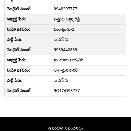
9948297777
బత్తుల లక్ష్మా రెడ్డి
మిర్యాలగూడ
ఐ.ఎన్.సి
9959442859
కుందూరు జయవీర్
నాగార్జునసాగర్
ఐ.ఎన్.సి
9O1OO93777
ఉపయోగ నిబంధనలు